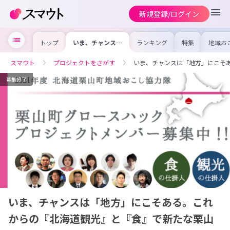
新規登録/ログイン
トップ
いま、チャンスは
ランキング
特集
地域お
「地方」にこそあ
の求人
る。これからの
を集め
『北海道観光』と
事内容
スマウト
プロジェクトをさがす
いま、チャンスは「地方」にこそ
『食』で新たな栗
を比較
山町関係人口を創
合った
出。【応募受付開
けよう
募集終了
始！オンライン説
明会実施中！】
いま、チャンスは「地方」にこそある。これ
からの『北海道観光』と『食』で新たな栗山