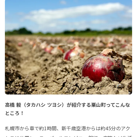
【開催概要】

-----------------------------------------
---------

■日時：2020年9月15日（火）21:00～
22:30（入室開始20:50~）

■参加費：無料

■主催：NPO法人ETIC.

-----------------------------------------
---------

▼参加の申込はこちらから♪

https://oshigotalk-0915.peatix.com/

お申し込み完了後、Peatix上にて当日
の参加URLをお伝えいたします。

※事前に無料アプリ「Zoom」のダウ
ンロードをお願いいたします。
高橋 毅（タカハシ ツヨシ）が紹介する栗山町ってこんな
ところ！
札幌市から車で約1時間、新千歳空港からは約45分のアク