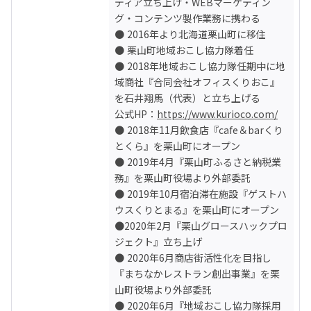
ディア立ち上げ・WEBマーケティン
グ・コンテンツ製作業務に携わる

● 2016年より北海道栗山町に移住

● 栗山町地域おこし協力隊着任

● 2018年地域おこし協力隊任期中に地
域商社『合同会社オフィスくりおこ』
を石井翔馬（代表）と立ち上げる

公式HP：
https://www.kurioco.com/
● 2018年11月飲食店『cafe＆barくり
とくら』を栗山町にオープン

● 2019年4月『栗山町ふるさと納税業
務』を栗山町役場より外部委託

● 2019年10月宿泊滞在施設『ゲストハ
ウスくりとまる』を栗山町にオープン

●2020年2月『栗山グロースハックプロ
ジェクト』立ち上げ

● 2020年6月商店街活性化を目指し
『まちなかレストラン創出事業』を栗
山町役場より外部委託

● 2020年6月『地域おこし協力隊採用