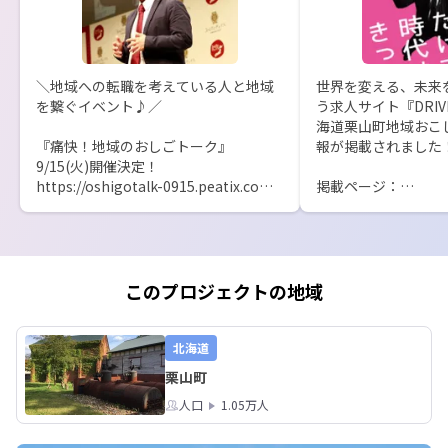
＼地域への転職を考えている人と地域
世界を変える、未来
を繋ぐイベント♪／

う求人サイト『DRI
海道栗山町地域おこ
『痛快！地域のおしごトーク』
報が掲載されました！
9/15(火)開催決定！

https://oshigotalk-0915.peatix.com/

掲載ページ：
https://drive.media
今回は、地域仕掛け人市出展団体の2団
体で実施！

都市部から移住し、地域を盛り上げる
様々な活動を行っているお二方へ、地
このプロジェクトの地域
域おこし協力隊や地域への転職をテー
マとした相談ができる機会となってお
ります。

北海道
栗山町
●こんな方におすすめ♪

・地域おこし協力隊に関心がある

人口
1.05万人
・地域への転職に関心がある

・移住や二拠点居住に関心がある
