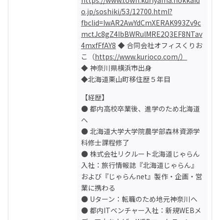
o.jp/soshiki/53/12700.html?
fbclid=IwAR2AwYdCmXERAK993Zv9c
mctJc8gZ4IbBWRulMRE2Q3EF8NTav
4mxfFfAY8
 ◆ 合同会社オフィスくりお
こ（
https://www.kurioco.com/）
◆ 神奈川県横浜市出身

◆北海道栗山町移住歴５年目
【経歴】

● 都内高校卒業後、進学のため北海道
へ

● 北海道大学大学院農学部森林資源学
科修士課程修了

● 株式会社リクルート北海道じゃらん
入社：旅行情報誌『北海道じゃらん』
および『じゃらんnet』製作・企画・営
業に携わる

● Uターン：転職のため地元神奈川へ

● 都内ITベンチャー入社：新規WEBメ