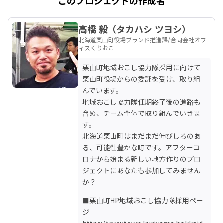
このプロジェクトの作成者
高橋 毅（タカハシ ツヨシ）
北海道栗山町役場ブランド推進課/合同会社オフ
ィスくりおこ
栗山町地域おこし協力隊採用に向けて
栗山町役場からの委託を受け、取り組
んでいます。

地域おこし協力隊任期終了後の進路も
含め、チーム全体で取り組んでいきま
す。

北海道栗山町はまだまだ伸びしろのあ
る、可能性豊かな町です。アフターコ
ロナから始まる新しい地方作りのプロ
ジェクトにあなたも参加してみません
か？
■栗山町HP地域おこし協力隊採用ペー
ジ
https://www.town.kuriyama.hokkaid