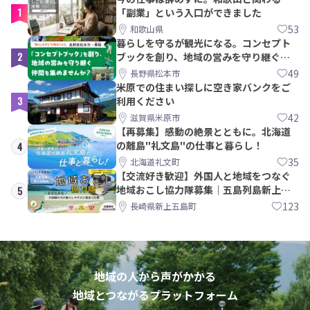
1
「副業」という入口ができました
53
和歌山県
暮らしを守るが観光になる。コンセプト
2
ブックを創り、地域の営みを守り継ぐ仲
間を集めませんか？
49
長野県松本市
米原での住まい探しに空き家バンクをご
3
利用ください
42
滋賀県米原市
【再募集】感動の絶景とともに。北海道
の離島"礼文島"の仕事と暮らし！
4
35
北海道礼文町
【交流好き歓迎】外国人と地域をつなぐ
地域おこし協力隊募集｜五島列島新上五
5
島町
123
長崎県新上五島町
地域の人から声がかかる
地域とつながるプラットフォーム