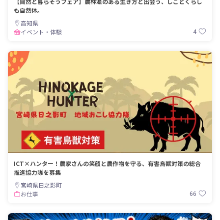
【自然と暮らそうフェア】農林漁のある生き方と出会う、しごとくらし
も自然体。
高知県
4
イベント・体験
ICT×ハンター！農家さんの笑顔と農作物を守る、有害鳥獣対策の総合
推進協力隊を募集
宮崎県日之影町
66
お仕事