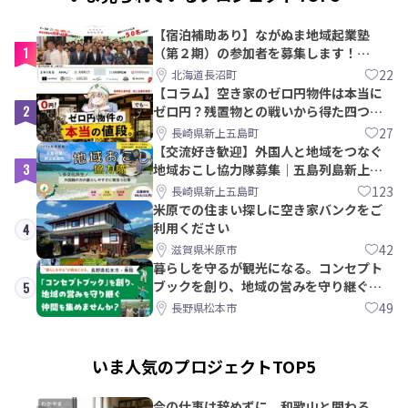
【宿泊補助あり】ながぬま地域起業塾
1
（第２期）の参加者を募集します！
【8/21〆】
22
北海道長沼町
【コラム】空き家のゼロ円物件は本当に
2
ゼロ円？残置物との戦いから得た四つの
教訓｜新上五島町
27
長崎県新上五島町
【交流好き歓迎】外国人と地域をつなぐ
3
地域おこし協力隊募集｜五島列島新上五
島町
123
長崎県新上五島町
米原での住まい探しに空き家バンクをご
利用ください
4
42
滋賀県米原市
暮らしを守るが観光になる。コンセプト
ブックを創り、地域の営みを守り継ぐ仲
5
間を集めませんか？
49
長野県松本市
いま人気のプロジェクトTOP5
今の仕事は辞めずに。和歌山と関わる