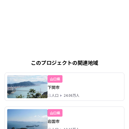
このプロジェクトの関連地域
山口県
下関市
人口
24.06万人
山口県
岩国市