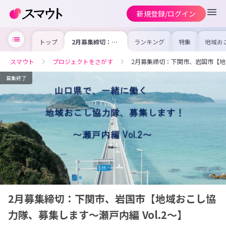
新規登録/ログイン
トップ
2月募集締切：下
ランキング
特集
地域お
関市、岩国市【地
の求人
域おこし協力隊、
を集め
募集します〜瀬戸
事内容
スマウト
プロジェクトをさがす
2月募集締切：下関市、岩国市【地域
内編 Vol.2〜】
を比較
合った
けよう
募集終了
2月募集締切：下関市、岩国市【地域おこし協
力隊、募集します〜瀬戸内編 Vol.2〜】