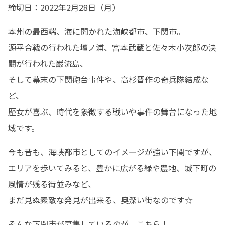
締切日：2022年2月28日（月）
本州の最西端、海に開かれた海峡都市、下関市。

源平合戦の行われた壇ノ浦、宮本武蔵と佐々木小次郎の決
闘が行われた巌流島、

そして幕末の下関砲台事件や、高杉晋作の奇兵隊結成な
ど、

歴女が喜ぶ、時代を象徴する戦いや事件の舞台になった地
域です。
今も昔も、海峡都市としてのイメージが強い下関ですが、

エリアを歩いてみると、豊かに広がる緑や農地、城下町の
風情が残る街並みなど、

まだ見ぬ素敵な発見が出来る、奥深い街なのです☆
そんな下関市が募集しているのが、こちら！
