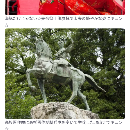
海豚だけじゃない☆先帝祭上臈参拝で太夫の艶やかな姿にキュン
☆
高杉晋作像に高杉晋作が騎兵隊を率いて挙兵した功山寺でキュン
☆