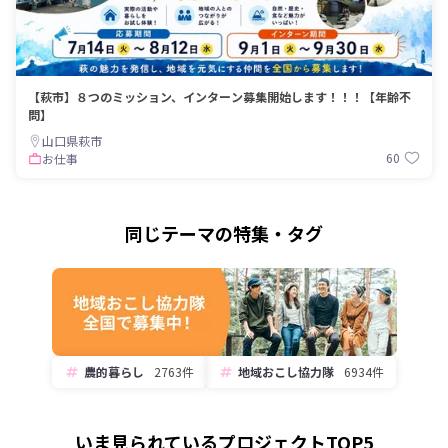
【萩市】８つのミッション、インターン募集開始します！！！【年齢不
問】
山口県萩市
60
お仕事
同じテーマの特集・タグ
農的暮らし
2763件
地域おこし協力隊
6934件
いま見られているプロジェクトTOP5