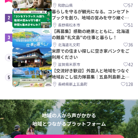
57
和歌山県
暮らしを守るが観光になる。コンセプト
2
ブックを創り、地域の営みを守り継ぐ仲
間を集めませんか？
51
長野県松本市
【再募集】感動の絶景とともに。北海道
3
の離島"礼文島"の仕事と暮らし！
36
北海道礼文町
米原での住まい探しに空き家バンクをご
利用ください
4
42
滋賀県米原市
【交流好き歓迎】外国人と地域をつなぐ
地域おこし協力隊募集｜五島列島新上五
5
島町
128
長崎県新上五島町
地域の人から声がかかる
地域とつながるプラットフォーム