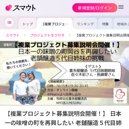
新規登録/ログイン
トップ
【複業プロジェク
ランキング
特集
地域お
ト募集説明会開
の求人
催！】 日本一の
を集め
味噌の町を再興し
事内容
スマウト
プロジェクトをさがす
【複業プロジェクト募集説明会開催
たい 老舗醸造５
を比較
代目姉妹の挑戦
合った
けよう
募集終了
【複業プロジェクト募集説明会開催！】 日本
一の味噌の町を再興したい 老舗醸造５代目姉