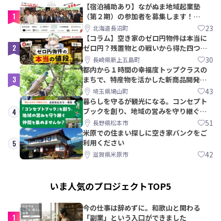
【宿泊補助あり】ながぬま地域起業塾
1
（第２期）の参加者を募集します！
【8/21〆】
23
北海道長沼町
【コラム】空き家のゼロ円物件は本当に
2
ゼロ円？残置物との戦いから得た四つの
教訓｜新上五島町
30
長崎県新上五島町
都内から１時間の幸福度トップクラスの
3
まちで、特産物を活かした新商品開発＆
PRメンバー募集！
43
埼玉県鳩山町
暮らしを守るが観光になる。コンセプト
ブックを創り、地域の営みを守り継ぐ仲
4
間を集めませんか？
51
長野県松本市
米原での住まい探しに空き家バンクをご
利用ください
5
42
滋賀県米原市
いま人気のプロジェクトTOP5
今の仕事は辞めずに。和歌山と関わる
1
「副業」という入口ができました