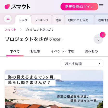
新規登録/ログイン
トップ
ランキング
特集
地域おこし協力隊
短期体
の求人やイベント
り〜数
を集めました！仕
域を知
事内容や募集条件
し移住
スマウト
プロジェクトをさがす
を比較して自分に
期体験
合った地域を見つ
1
けよう
プロジェクトをさがす
920件
すべて
お仕事
イベント・体験
読みもの