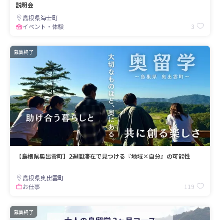
説明会
島根県海士町
3
イベント・体験
募集終了
【島根県奥出雲町】2週間滞在で見つける『地域×自分』の可能性
島根県奥出雲町
119
お仕事
募集終了