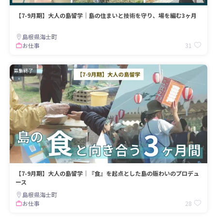
【7-9月期】大人の島留学｜島の住まいと技術を守り、場を編む3ヶ月
島根県海士町
31
お仕事
募集終了
【7-9月期】大人の島留学｜『食』を起点とした島の賑わいのプロデュ
ース
島根県海士町
28
お仕事