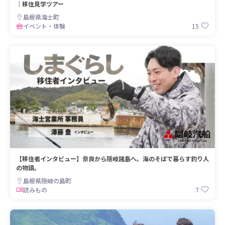
｜移住見学ツアー
島根県海士町
15
イベント・体験
【移住者インタビュー】奈良から隠岐諸島へ。海のそばで暮らす釣り人
の物語。
島根県隠岐の島町
7
読みもの