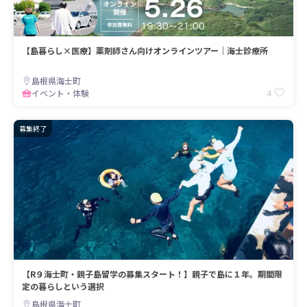
【島暮らし×医療】薬剤師さん向けオンラインツアー｜海士診療所
島根県海士町
4
イベント・体験
募集終了
【R９海士町・親子島留学の募集スタート！】親子で島に１年。期間限
定の暮らしという選択
島根県海士町