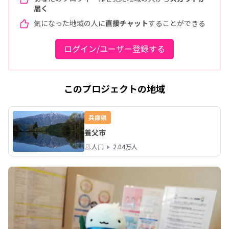
届く
気になった地域の人に
直接チャット
することができる
ログイン/ユーザー登録する
このプロジェクトの地域
兵庫県
養父市
人口
2.04万人