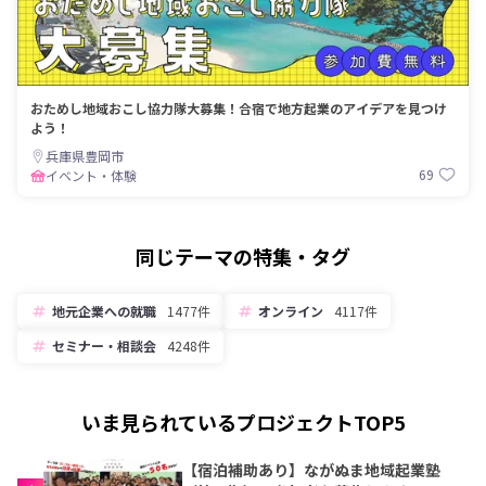
おためし地域おこし協力隊大募集！合宿で地方起業のアイデアを見つけ
よう！
兵庫県豊岡市
69
イベント・体験
同じテーマの特集・タグ
地元企業への就職
1477件
オンライン
4117件
セミナー・相談会
4248件
いま見られているプロジェクトTOP5
【宿泊補助あり】ながぬま地域起業塾