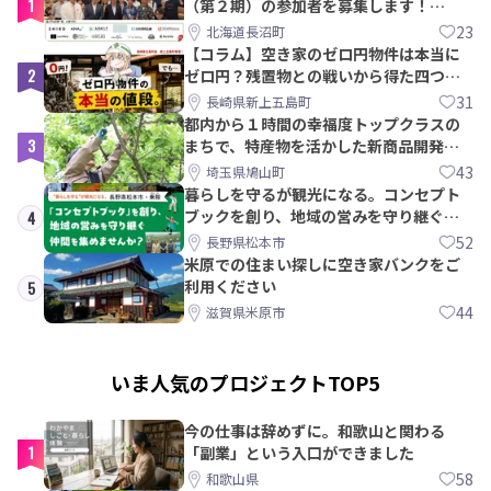
1
（第２期）の参加者を募集します！
【8/21〆】
23
北海道長沼町
【コラム】空き家のゼロ円物件は本当に
2
ゼロ円？残置物との戦いから得た四つの
教訓｜新上五島町
31
長崎県新上五島町
都内から１時間の幸福度トップクラスの
3
まちで、特産物を活かした新商品開発＆
PRメンバー募集！
43
埼玉県鳩山町
暮らしを守るが観光になる。コンセプト
ブックを創り、地域の営みを守り継ぐ仲
4
間を集めませんか？
52
長野県松本市
米原での住まい探しに空き家バンクをご
利用ください
5
44
滋賀県米原市
いま人気のプロジェクトTOP5
今の仕事は辞めずに。和歌山と関わる
1
「副業」という入口ができました
58
和歌山県