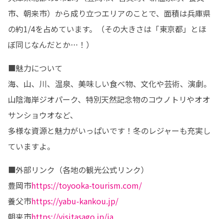
市、朝来市）から成り立つエリアのことで、面積は兵庫県
の約1/4を占めています。（その大きさは「東京都」とほ
ぼ同じなんだとか…！）
■魅力について

海、山、川、温泉、美味しい食べ物、文化や芸術、演劇。

山陰海岸ジオパーク、特別天然記念物のコウノトリやオオ
サンショウオなど、

多様な資源と魅力がいっぱいです！冬のレジャーも充実し
ていますよ。
■外部リンク（各地の観光公式リンク）

豊岡市
https://toyooka-tourism.com/
養父市
https://yabu-kankou.jp/
朝来市
https://visitasago.jp/ja