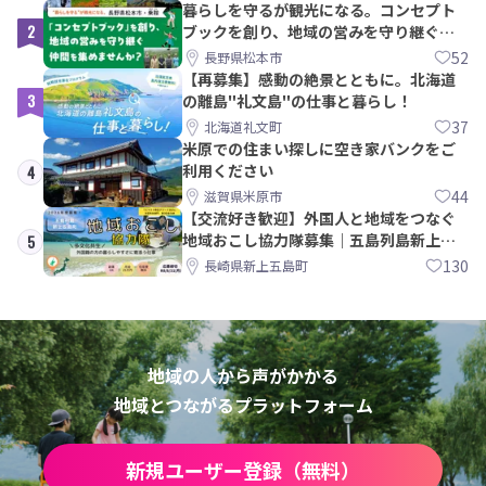
暮らしを守るが観光になる。コンセプト
2
ブックを創り、地域の営みを守り継ぐ仲
間を集めませんか？
52
長野県松本市
【再募集】感動の絶景とともに。北海道
3
の離島"礼文島"の仕事と暮らし！
37
北海道礼文町
米原での住まい探しに空き家バンクをご
利用ください
4
44
滋賀県米原市
【交流好き歓迎】外国人と地域をつなぐ
地域おこし協力隊募集｜五島列島新上五
5
島町
130
長崎県新上五島町
地域の人から声がかかる
地域とつながるプラットフォーム
新規ユーザー登録（無料）