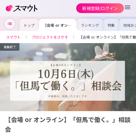
新規登録/ログイン
トップ
【会場 or オンラ
ランキング
特集
地域お
イン】「但馬で働
の求人
く。」相談会
を集め
事内容
スマウト
プロジェクトをさがす
【会場 or オンライン】「但馬で
を比較
合った
けよう
募集終了
【会場 or オンライン】「但馬で働く。」相談
会