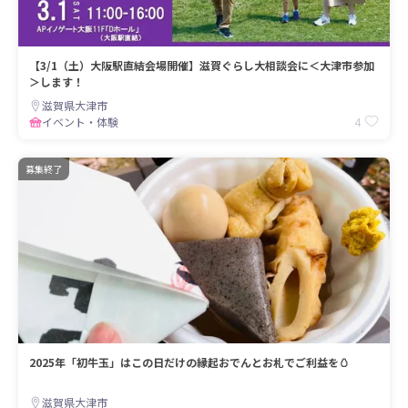
【3/1（土）大阪駅直結会場開催】滋賀ぐらし大相談会に＜大津市参加
＞します！
滋賀県大津市
4
イベント・体験
募集終了
2025年「初⽜⽟」はこの⽇だけの縁起おでんとお札でご利益を🥚
滋賀県大津市