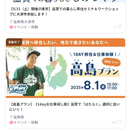
【5/31（土）開催＠東京】滋賀での暮らし移住セミナ＆ワークショッ
プに大津市参加します！
滋賀県大津市
5
イベント・体験
募集終了
【高島プラン】《1dayお仕事探し旅》滋賀で「はたらく」選択に会い
にいく！
滋賀県
14
イベント・体験