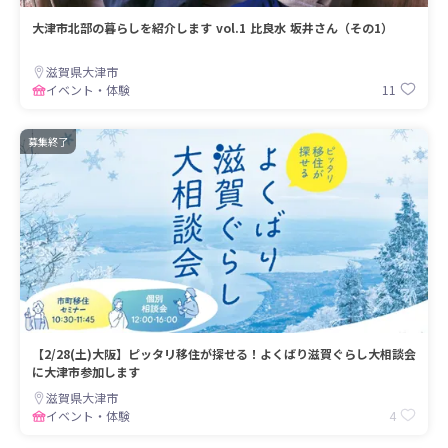
大津市北部の暮らしを紹介します vol.1 比良水 坂井さん（その1）
滋賀県大津市
11
イベント・体験
募集終了
【2/28(土)大阪】ピッタリ移住が探せる！よくばり滋賀ぐらし大相談会
に大津市参加します
滋賀県大津市
4
イベント・体験