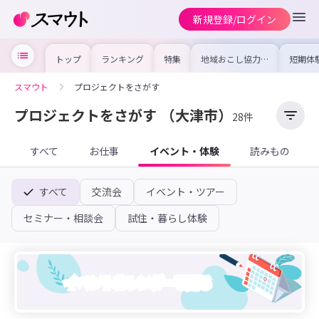
新規登録/ログイン
トップ
ランキング
特集
地域おこし協力隊
短期体
の求人やイベント
り〜数
を集めました！仕
域を知
事内容や募集条件
し移住
スマウト
プロジェクトをさがす
を比較して自分に
期体験
合った地域を見つ
けよう
プロジェクトをさがす
（大津市）
28件
すべて
お仕事
イベント・体験
読みもの
すべて
交流会
イベント・ツアー
セミナー・相談会
試住・暮らし体験
イベントカレンダーを見る