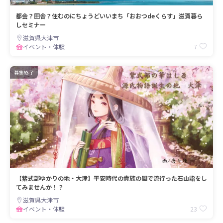
都会？田舎？住むのにちょうどいいまち「おおつdeくらす」滋賀暮ら
しセミナー
滋賀県大津市
7
イベント・体験
募集終了
【紫式部ゆかりの地・大津】平安時代の貴族の間で流行った石山詣をし
てみませんか！？
滋賀県大津市
23
イベント・体験