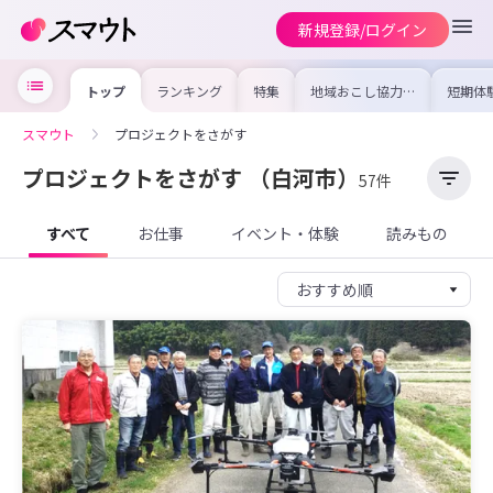
新規登録/ログイン
トップ
ランキング
特集
地域おこし協力隊
短期体
の求人やイベント
り〜数
を集めました！仕
域を知
事内容や募集条件
し移住
スマウト
プロジェクトをさがす
を比較して自分に
期体験
合った地域を見つ
けよう
プロジェクトをさがす
（白河市）
57件
すべて
お仕事
イベント・体験
読みもの