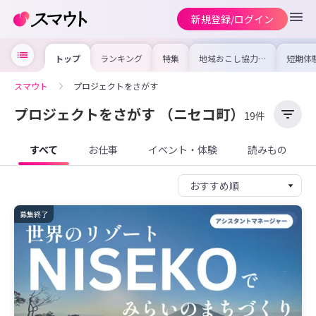
新規登録/ログイン
トップ
ランキング
特集
地域おこし協力隊
短期体
の求人やイベント
り〜数
を集めました！仕
域を知
事内容や募集条件
し移住
スマウト
プロジェクトをさがす
を比較して自分に
期体験
合った地域を見つ
けよう
プロジェクトをさがす
（ニセコ町）
19件
すべて
お仕事
イベント・体験
読みもの
募集終了