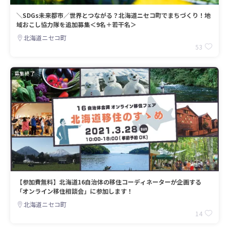
＼SDGs未来都市／世界とつながる？北海道ニセコ町でまちづくり！地
域おこし協力隊を追加募集＜9名＋若干名＞
北海道ニセコ町
53
募集終了
【参加費無料】北海道16自治体の移住コーディネーターが企画する
「オンライン移住相談会」に参加します！
北海道ニセコ町
14