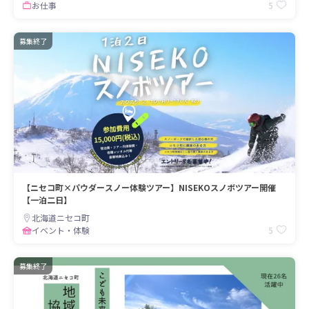
5
お仕事
募集終了
【ニセコ町×パウダースノー体験ツアー】NISEKOスノボツアー開催
【一泊二日】
北海道ニセコ町
5
イベント・体験
募集終了