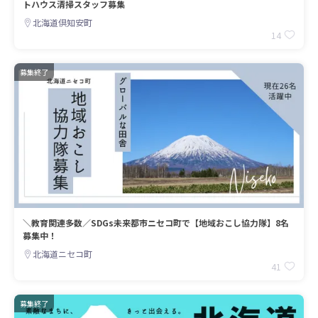
トハウス清掃スタッフ募集
北海道倶知安町
14
募集終了
＼教育関連多数／SDGs未来都市ニセコ町で【地域おこし協力隊】8名
募集中！
北海道ニセコ町
41
募集終了