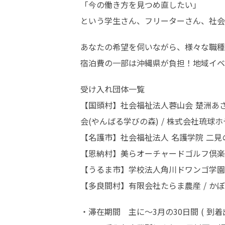
「今の働き方を見つめ直したい」

という学生さん、フリーターさん、社会
あなたの希望を伺いながら、様々な職種
宿泊費の一部は沖縄県が負担！地域イベ
受け入れ団体一覧

【国頭村】社会福祉法人蓉山会 楚洲あさひ
会(やんばる学びの森) / 株式会社琉球
【名護市】社会福祉法人 名護学院 二見の
【恩納村】美らオーチャードゴルフ倶楽
【うるま市】学校法人角川ドワンゴ学園 N
【多良間村】有限会社たらま農産 / か
・滞在期間	主に～3月の30日間 ( 到着出発日・休日含む ) 
