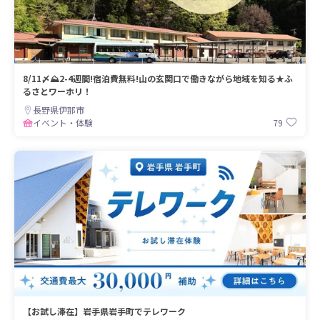
8/11〆⛰️2-4週間!宿泊費無料!山の玄関口で働きながら地域を知る★ふ
るさとワーホリ！
長野県伊那市
79
イベント・体験
【お試し滞在】岩手県岩手町でテレワーク