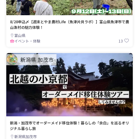
8/28申込〆【週末とやま農村Life（魚津片貝ラボ）】富山県魚津市で農
山漁村の魅力体験！
富山県
13
イベント・体験
新潟・加茂市でオーダーメイド移住体験！暮らしの「余白」を巡るオリ
ジナル暮らし旅
新潟県加茂市