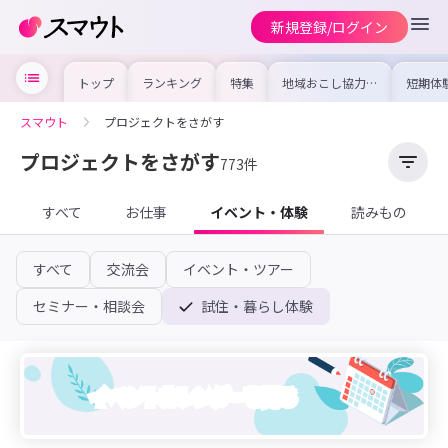
新規登録/ログイン
トップ
ランキング
特集
地域おこし協力隊
短期体
の求人やイベント
り〜数
を集めました！仕
域を知
事内容や募集条件
し移住
スマウト
プロジェクトをさがす
を比較して自分に
期体験
合った地域を見つ
けよう
プロジェクトをさがす
773件
すべて
お仕事
イベント・体験
読みもの
すべて
交流会
イベント・ツアー
セミナー・相談会
試住・暮らし体験
イベントカレンダーを見る