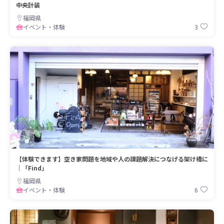
中央計装
福岡県
3
イベント・体験
【体験できます】空き家問題を地域や人の課題解決につなげる架け橋に
｜「Find」
福岡県
6
イベント・体験