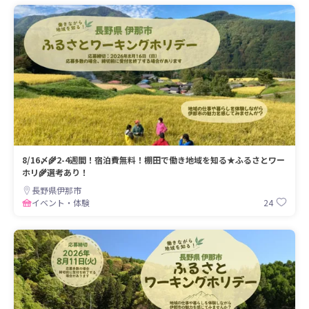
8/16〆🌾2-4週間！宿泊費無料！棚田で働き地域を知る★ふるさとワー
ホリ🌾選考あり！
長野県伊那市
24
イベント・体験