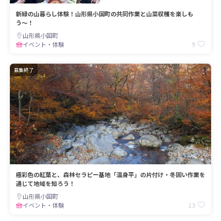
新緑の山暮らし体験！山形県小国町の共同作業と山菜収穫を楽しも
う〜！
山形県小国町
9
イベント・体験
募集終了
極彩色の紅葉と、森林セラピー基地「温身平」の片付け・冬囲い作業を
通じて地域を知ろう！
山形県小国町
13
イベント・体験