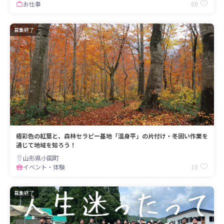
60
お仕事
募集終了
極彩色の紅葉と、森林セラピー基地「温身平」の片付け・冬囲い作業を
通じて地域を知ろう！
山形県小国町
10
イベント・体験
募集終了