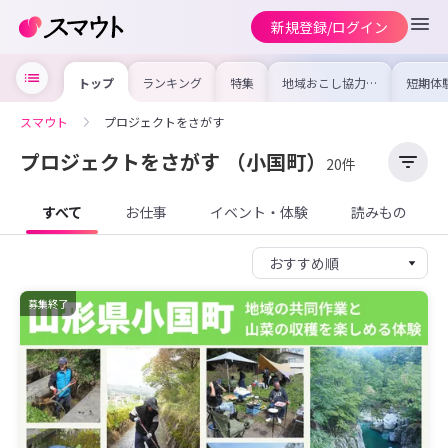
新規登録/ログイン
トップ
ランキング
特集
地域おこし協力隊
短期体
の求人やイベント
り〜数
を集めました！仕
域を知
事内容や募集条件
し移住
スマウト
プロジェクトをさがす
を比較して自分に
期体験
合った地域を見つ
けよう
プロジェクトをさがす
（小国町）
20件
すべて
お仕事
イベント・体験
読みもの
募集終了