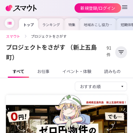
新規登録/ログイン
トップ
ランキング
特集
地域おこし協力隊
短期体
の求人やイベント
り〜数
を集めました！仕
域を知
事内容や募集条件
し移住
スマウト
プロジェクトをさがす
を比較して自分に
期体験
合った地域を見つ
プロジェクトをさがす
（新上五島
けよう
91
件
町）
すべて
お仕事
イベント・体験
読みもの