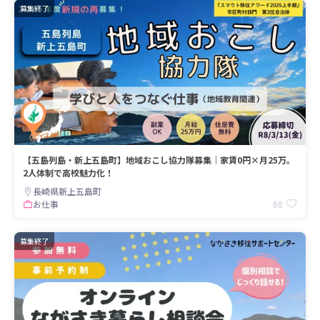
募集終了
【五島列島・新上五島町】地域おこし協力隊募集｜家賃0円×月25万。
2人体制で高校魅力化！
長崎県新上五島町
68
お仕事
募集終了