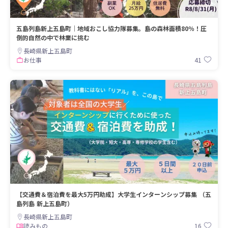
五島列島新上五島町｜地域おこし協力隊募集。島の森林面積80％！圧
倒的自然の中で林業に挑む
長崎県新上五島町
41
お仕事
【交通費＆宿泊費を最大5万円助成】大学生インターンシップ募集 （五
島列島 新上五島町）
長崎県新上五島町
16
読みもの