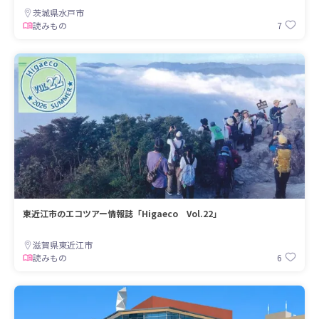
茨城県水戸市
7
読みもの
東近江市のエコツアー情報誌「Higaeco Vol.22」
滋賀県東近江市
6
読みもの