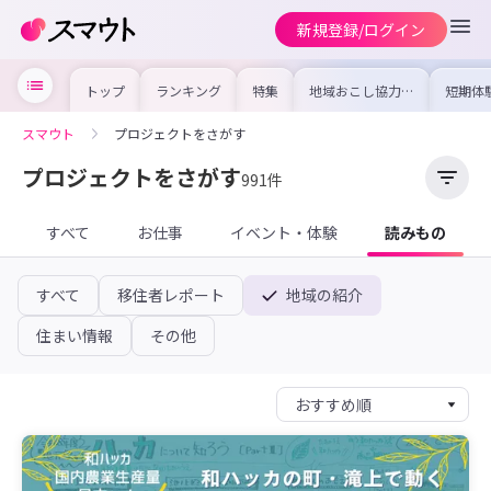
新規登録/ログイン
トップ
ランキング
特集
地域おこし協力隊
短期体
の求人やイベント
り〜数
を集めました！仕
域を知
事内容や募集条件
し移住
スマウト
プロジェクトをさがす
を比較して自分に
期体験
合った地域を見つ
けよう
プロジェクトをさがす
991件
すべて
お仕事
イベント・体験
読みもの
すべて
移住者レポート
地域の紹介
住まい情報
その他