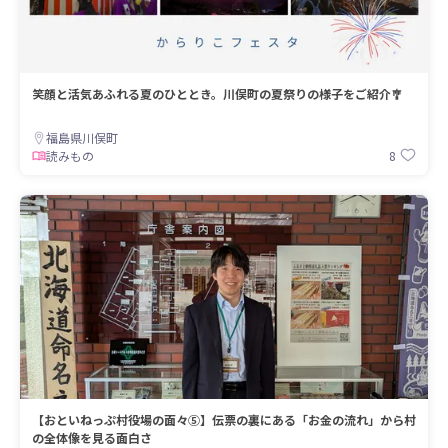
笑顔と活気あふれる夏のひととき。川俣町の夏祭りの様子をご紹介🎐
福島県川俣町
8
読みもの
【おといねっぷ村役場の面々⑤】伝票の裏にある「お金の流れ」から村
の全体像を見る面白さ