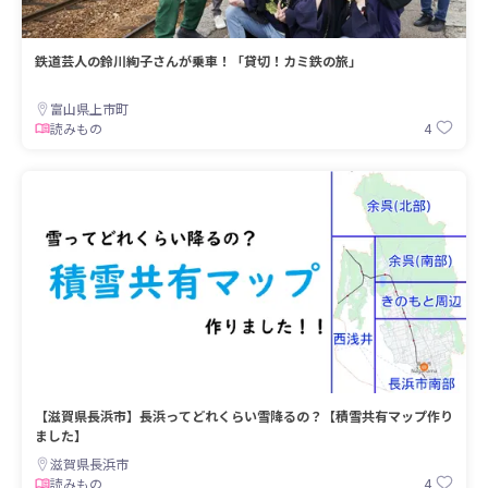
鉄道芸人の鈴川絢子さんが乗車！「貸切！カミ鉄の旅」
富山県上市町
4
読みもの
【滋賀県長浜市】長浜ってどれくらい雪降るの？【積雪共有マップ作り
ました】
滋賀県長浜市
4
読みもの