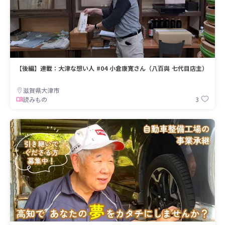
【後編】連載：大津な想い人 #04 小倉康寛さん（八百與 七代目店主）
滋賀県大津市
3
読みもの