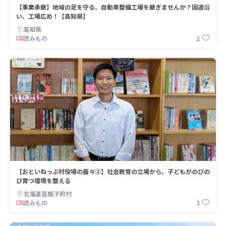
【事業承継】地域の足を守る、自動車整備工場を継ぎませんか？国道沿
い、工場広め！【高知県】
高知県
2
読みもの
【おといねっぷ村役場の面々②】社会教育の立場から、子どもがのびの
び育つ環境を整える
北海道音威子府村
3
読みもの