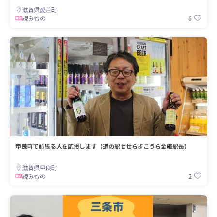
滋賀県愛荘町
6
読みもの
甲良町で頑張る人を応援します（道の駅せせらぎこうら金織駅長）
滋賀県甲良町
2
読みもの