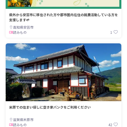
県外から安芸市に移住された方や都市圏内在住の就農活動している方を
支援します🌱
高知県安芸市
1
読みもの
米原での住まい探しに空き家バンクをご利用ください
滋賀県米原市
42
読みもの