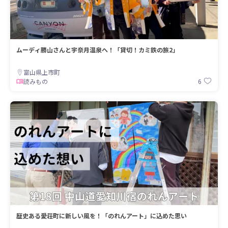
ムーディ勝山さんと宇奈月温泉へ！「貸切！カミ鉄の旅2」
富山県上市町
6
読みもの
歴史ある愛荘町に新しい風を！「のれんアート」に込めた思い