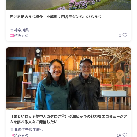
西湘足柄のまち紹介｜開成町：田舎モダンな小さなまち
神奈川県
3
読みもの
【おといねっぷ夢中人カタログ④】砂澤ビッキの魅力をエコミュージア
ムを訪れる人々に発信したい
北海道音威子府村
16
読みもの