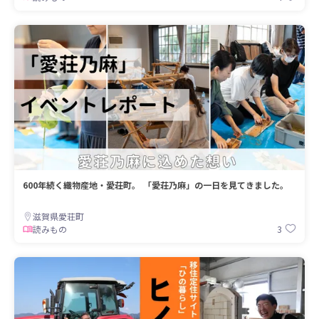
600年続く織物産地・愛荘町。 「愛荘乃麻」の一日を見てきました。
滋賀県愛荘町
3
読みもの