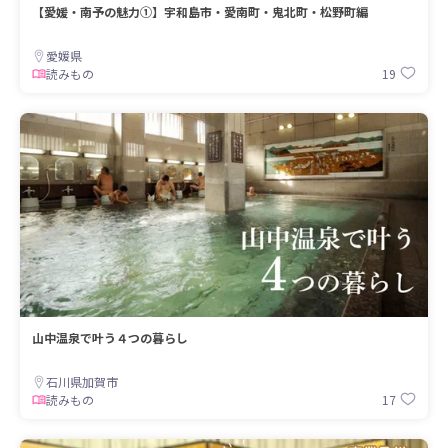
【愛媛・南予の魅力①】宇和島市・愛南町・鬼北町・松野町編
愛媛県
19
読みもの
山中温泉で叶う４つの暮らし
石川県加賀市
17
読みもの