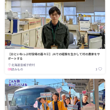
【おといねっぷ村役場の面々④】JAでの経験を生かして村の農家をサ
ポートする
北海道音威子府村
3
読みもの