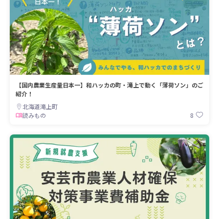
【国内農業生産量日本一】和ハッカの町・滝上で動く「薄荷ソン」のご
紹介！
北海道滝上町
8
読みもの