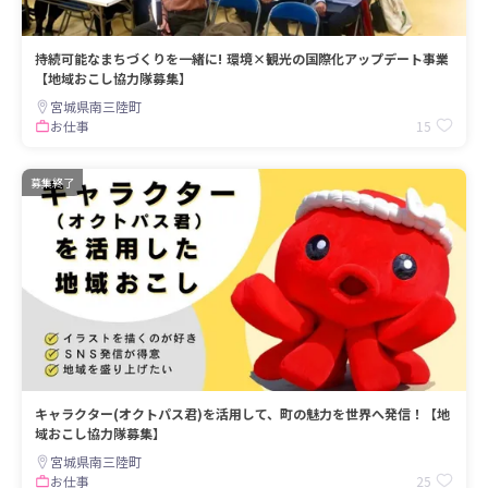
持続可能なまちづくりを一緒に! 環境×観光の国際化アップデート事業
【地域おこし協力隊募集】
宮城県南三陸町
15
お仕事
募集終了
キャラクター(オクトパス君)を活用して、町の魅力を世界へ発信！【地
域おこし協力隊募集】
宮城県南三陸町
25
お仕事