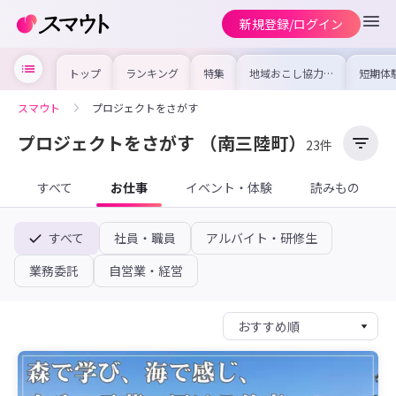
新規登録/ログイン
トップ
ランキング
特集
地域おこし協力隊
短期体
の求人やイベント
り〜数
を集めました！仕
域を知
事内容や募集条件
し移住
スマウト
プロジェクトをさがす
を比較して自分に
期体験
合った地域を見つ
けよう
プロジェクトをさがす
（南三陸町）
23件
すべて
お仕事
イベント・体験
読みもの
すべて
社員・職員
アルバイト・研修生
業務委託
自営業・経営