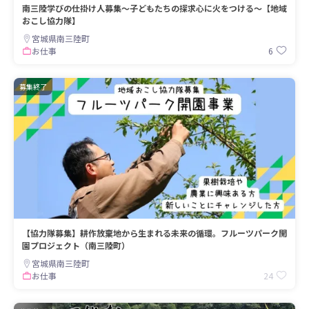
南三陸学びの仕掛け人募集～子どもたちの探求心に火をつける～【地域
おこし協力隊】
宮城県南三陸町
6
お仕事
募集終了
【協力隊募集】耕作放棄地から生まれる未来の循環。フルーツパーク開
園プロジェクト（南三陸町）
宮城県南三陸町
24
お仕事