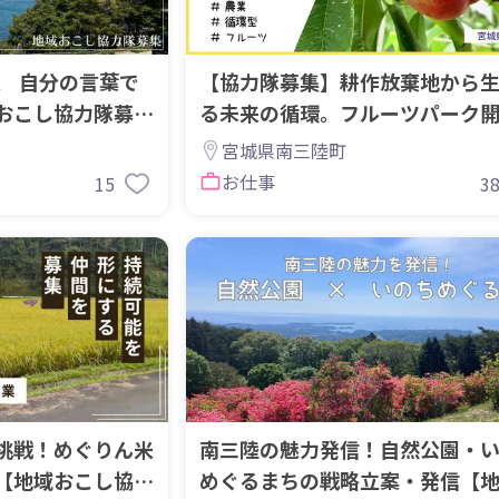
、 自分の言葉で
【協力隊募集】耕作放棄地から
おこし協力隊募
る未来の循環。フルーツパーク
ロジェクト（南
宮城県南三陸町
お仕事
15
3
挑戦！めぐりん米
南三陸の魅力発信！自然公園・
【地域おこし協力
めぐるまちの戦略立案・発信【