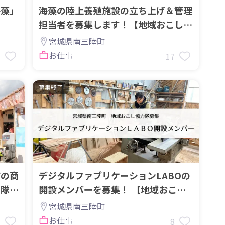
海藻」
海藻の陸上養殖施設の立ち上げ＆管理
担当者を募集します！【地域おこし協
力隊】
宮城県南三陸町
お仕事
1
17
募集終了
町の商
デジタルファブリケーションLABOの
力隊募
開設メンバーを募集！ 【地域おこし
協力隊募集】
宮城県南三陸町
お仕事
3
8