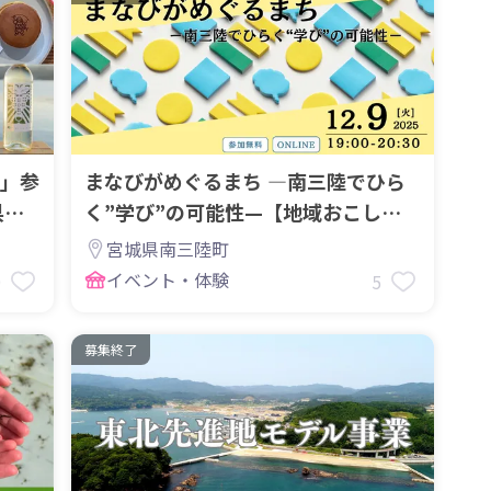
」参
まなびがめぐるまち ―南三陸でひら
県気
く”学び”の可能性—【地域おこし協
力隊募集ＰＲセミナー】
宮城県南三陸町
イベント・体験
9
5
募集終了