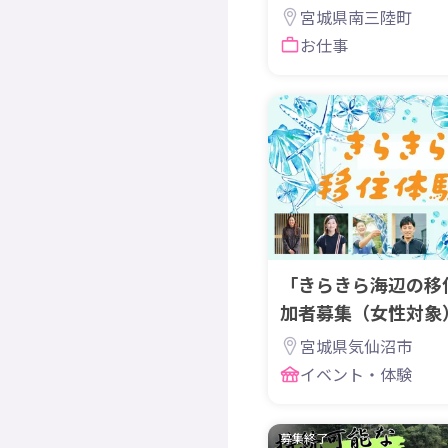
隊募集】
宮城県南三陸町
お仕事
「きらきら海辺の移
加者募集（女性対象）
仙沼・南三陸地域
宮城県気仙沼市
イベント・体験
募集終了