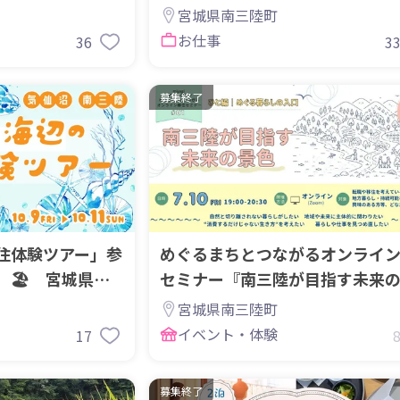
こし協力隊募集】
宮城県南三陸町
お仕事
36
3
募集終了
住体験ツアー」参
めぐるまちとつながるオンライ
🏖️ 宮城県気
セミナー『南三陸が目指す未来
色』＃０１～ひと編～
宮城県南三陸町
イベント・体験
17
募集終了