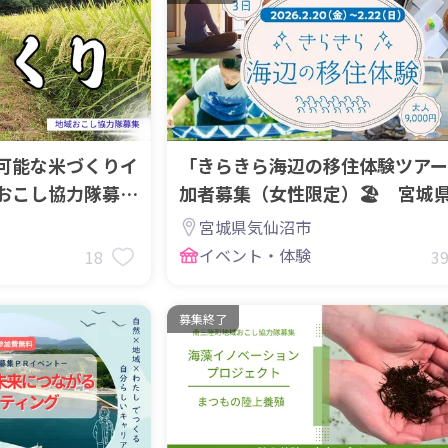
可能な米づくりイ
「きらきら海辺の移住体験ツアー
おこし協力隊募
加者募集（女性限定）🏖️ 宮城
仙沼・南三陸地域
宮城県気仙沼市
イベント・体験
18
3
募集終了