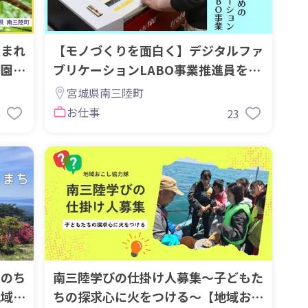
生まれ
【モノづくりを面白く】デジタルファ
開園プ
ブリケーションLABO事業推進員を募
集！
宮城県南三陸町
お仕事
8
23
いのち
南三陸学びの仕掛け人募集～子どもた
地域お
ちの探求心に火をつける～【地域おこ