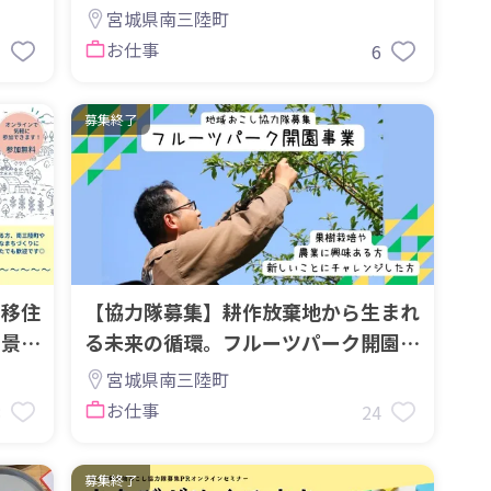
し協力隊】
宮城県南三陸町
お仕事
3
6
募集終了
ン移住
【協力隊募集】耕作放棄地から生まれ
の景
る未来の循環。フルーツパーク開園プ
ロジェクト（南三陸町）
宮城県南三陸町
お仕事
8
24
募集終了