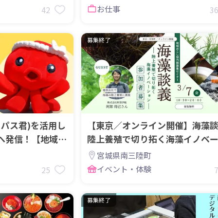
お仕事
42
3
募集終了
トパス君)を活用し
【東京／オンライン開催】海藻
へ発信！【地域お
陸上養殖で切り拓く海藻イノベ
ン～（参加無料）
宮城県南三陸町
イベント・体験
25
募集終了