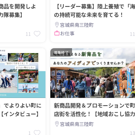
商品を開発しよ
【リーダー募集】陸上養殖で「
力隊募集】
の持続可能な未来を育てる！
宮城県南三陸町
お仕事
11
1
募集終了
」でよりよい町に
新商品開発＆プロモーションで
【インタビュー】
店街を活性化！【地域おこし協
集】
宮城県南三陸町
1
1