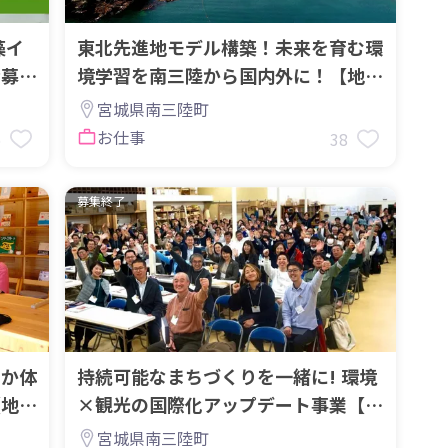
藻イ
東北先進地モデル構築！未来を育む環
者募集
境学習を南三陸から国内外に！【地域
おこし協力隊募集】
宮城県南三陸町
お仕事
6
38
募集終了
しか体
持続可能なまちづくりを一緒に! 環境
【地域
×観光の国際化アップデート事業【地
域おこし協力隊募集】
宮城県南三陸町