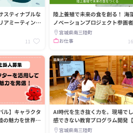
サスティナブルな
陸上養殖で未来の食を創る！ 海
リアミーティング
ノベーションプロジェクト参画
【地域おこし協力隊】
宮城県南三陸町
お仕事
11
1
募集終了
バル】キャラクタ
AI時代を生き抜く力を。現場で
陸の魅力を世界に
感できない教育プログラム開発
集！
おこし協力隊募集】
宮城県南三陸町