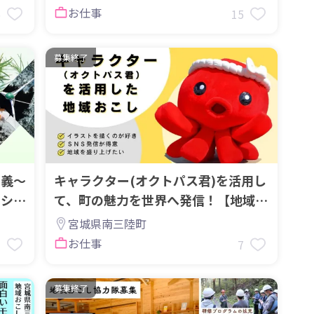
お仕事
6
15
募集終了
談義～
キャラクター(オクトパス君)を活用し
ーショ
て、町の魅力を世界へ発信！【地域お
こし協力隊募集】
宮城県南三陸町
お仕事
7
7
募集終了