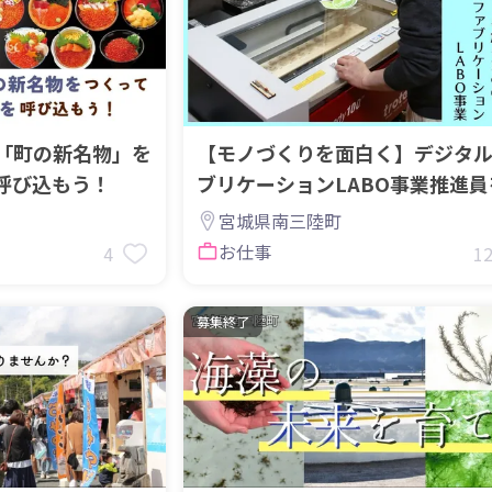
「町の新名物」を
【モノづくりを面白く】デジタ
呼び込もう！
ブリケーションLABO事業推進員
集！
宮城県南三陸町
お仕事
4
1
募集終了