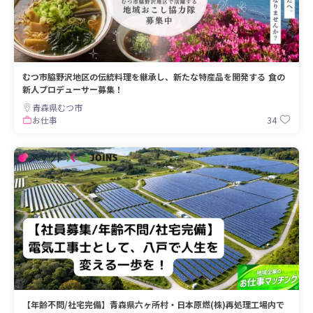
むつ市脇野沢地区の伝統料理を継承し、新たな特産品を開発する 食の
新人プロデューサー募集！
青森県むつ市
34
お仕事
【年齢不問/社宅完備】青森県六ヶ所村・日本原燃(株)再処理工場内で