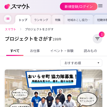
新規登録/ログイン
トップ
ランキング
特集
地域おこし協力隊
短期体
の求人やイベント
り〜数
を集めました！仕
域を知
事内容や募集条件
し移住
スマウト
プロジェクトをさがす
を比較して自分に
期体験
合った地域を見つ
1
けよう
プロジェクトをさがす
199件
すべて
お仕事
イベント・体験
読みもの