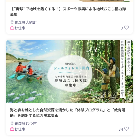
【”野球”で地域を熱くする！】スポーツ振興による地域おこし協力隊
募集
青森県大鰐町
3
お仕事
海と森を軸とした自然資源を活かした「体験プログラム」と「教育活
動」を創出する協力隊募集🐬
青森県むつ市
34
お仕事