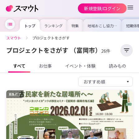
新規登録/ログイン
トップ
ランキング
特集
地域おこし協力隊
短期体
の求人やイベント
り〜数
を集めました！仕
域を知
事内容や募集条件
し移住
スマウト
プロジェクトをさがす
を比較して自分に
期体験
合った地域を見つ
けよう
プロジェクトをさがす
（富岡市）
26件
すべて
お仕事
イベント・体験
読みもの
募集終了