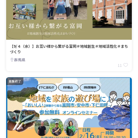
【9/４（水）】お互い様から繋がる富岡＃地域創生＃地域活性化＃まち
づくり
群馬県
11
募集終了