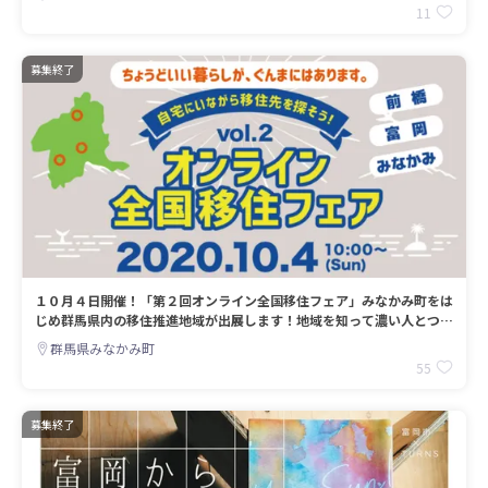
11
募集終了
１０月４日開催！「第２回オンライン全国移住フェア」みなかみ町をは
じめ群馬県内の移住推進地域が出展します！地域を知って濃い人とつな
がろう！
群馬県みなかみ町
55
募集終了