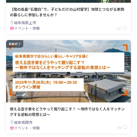
【陸の孤島“石徹白”で、子どもだけの山村留学】地球とつながる家族
の暮らしに参加しませんか？
岐阜県郡上市
11
イベント・体験
募集終了
使える空き家をどうやって掘り起こす？ ～物件ではなく人をマッチン
グする逆転の発想とは～
岐阜県関市
59
イベント・体験