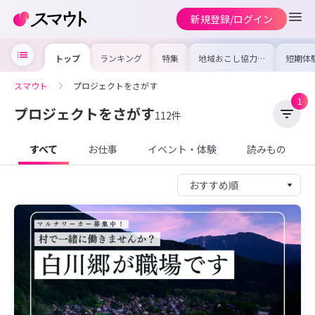
新規登録/ログイン
トップ
ランキング
特集
地域おこし協力隊
短期体
の求人やイベント
り〜数
を集めました！仕
域を知
事内容や募集条件
し移住
スマウト
プロジェクトをさがす
を比較して自分に
期体験
合った地域を見つ
1
けよう
プロジェクトをさがす
112件
すべて
お仕事
イベント・体験
読みもの