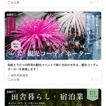
102
お仕事
募集終了
和紙とうだつの町発の観光イベントで稼ぐ仕掛けを作る、観光コーディ
ネーターを募集します！
岐阜県美濃市
75
お仕事
募集終了