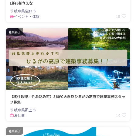
LifeShiftえな
岐阜県恵那市
18
イベント・体験
募集終了
【移住歓迎／住み込み可】360℃大自然ひるがの高原で建築事務スタッ
フ募集
岐阜県郡上市
14
お仕事
募集終了