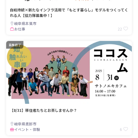
自給持続×新たなインフラ活用で「もとす暮らし」モデルをつくってく
れる人【協力隊募集中！】
岐阜県本巣市
22
お仕事
募集終了
【8/31】移住者たちとお茶しませんか？
岐阜県恵那市
6
イベント・体験