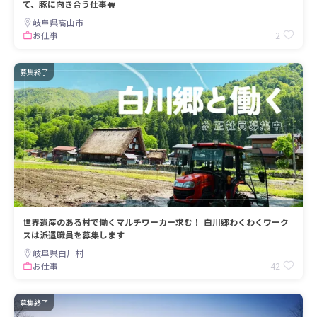
て、豚に向き合う仕事🐖
岐阜県高山市
2
お仕事
募集終了
世界遺産のある村で働くマルチワーカー求む！ 白川郷わくわくワーク
スは派遣職員を募集します
岐阜県白川村
42
お仕事
募集終了