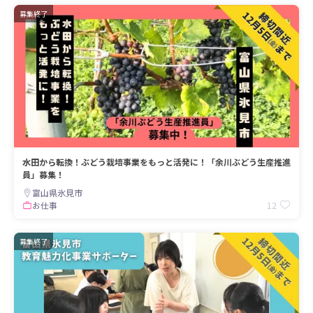
募集終了
水田から転換！ぶどう栽培事業をもっと活発に！「余川ぶどう生産推進
員」募集！
富山県氷見市
12
お仕事
募集終了