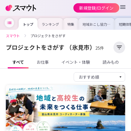
新規登録/ログイン
トップ
ランキング
特集
地域おこし協力隊
短期体
の求人やイベント
り〜数
を集めました！仕
域を知
事内容や募集条件
し移住
スマウト
プロジェクトをさがす
を比較して自分に
期体験
合った地域を見つ
けよう
プロジェクトをさがす
（氷見市）
25件
すべて
お仕事
イベント・体験
読みもの