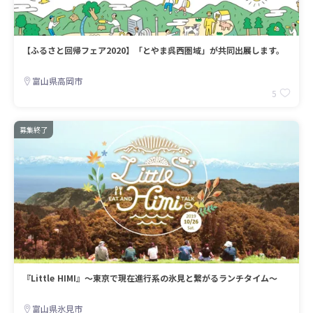
【ふるさと回帰フェア2020】「とやま呉西圏域」が共同出展します。
富山県高岡市
5
募集終了
『Little HIMI』～東京で現在進行系の氷見と繋がるランチタイム～
富山県氷見市