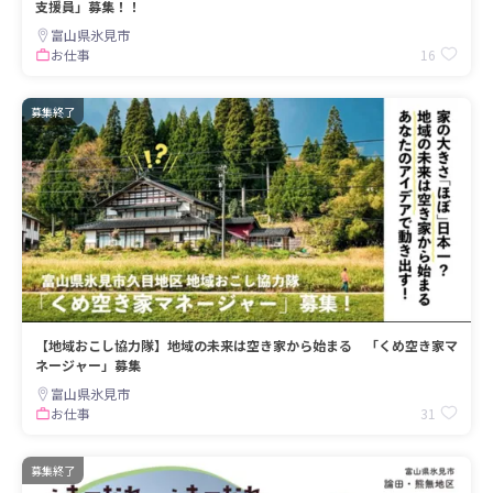
支援員」募集！！
富山県氷見市
16
お仕事
募集終了
【地域おこし協力隊】地域の未来は空き家から始まる 「くめ空き家マ
ネージャー」募集
富山県氷見市
31
お仕事
募集終了