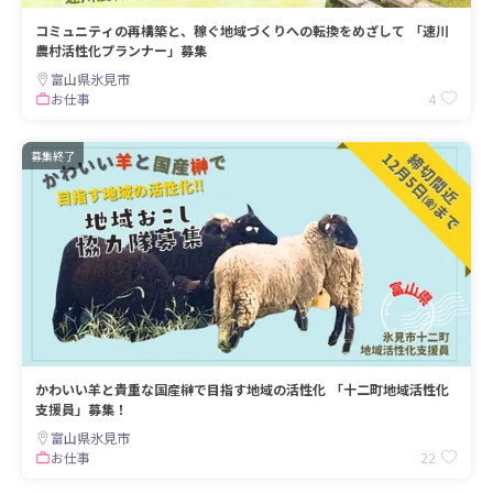
コミュニティの再構築と、稼ぐ地域づくりへの転換をめざして 「速川
農村活性化プランナー」募集
富山県氷見市
4
お仕事
募集終了
かわいい羊と貴重な国産榊で目指す地域の活性化 「十二町地域活性化
支援員」募集！
富山県氷見市
22
お仕事