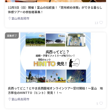
12月5日（日）開催！富山の伝統食！「昆布締め体験」ができる暮らし
体感ツアーの参加者募集！
富山県高岡市
13
募集終了
呉西ってどこ？とやま呉西圏域オンラインツアー受付開始！～富山 地
方移住のHINTTO（ヒント）発見！！～
富山県高岡市
5