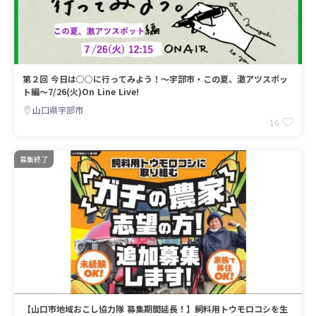
第２回 今日は○○に行ってみよう！～宇部市・この夏、激アツスポッ
ト編～7/26(火)On Line Live!
山口県宇部市
16
募集終了
【山口市地域おこし協力隊 募集期間延長！】飼料用トウモロコシを生