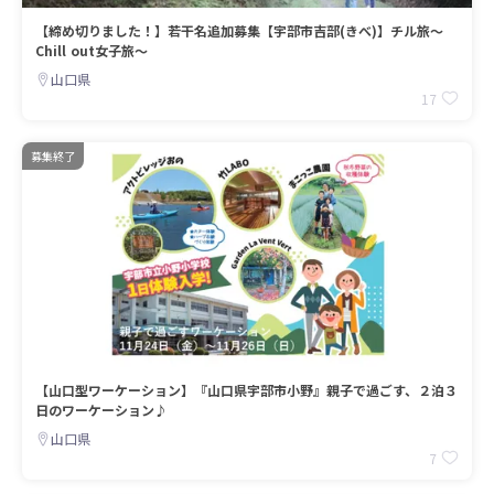
【締め切りました！】若干名追加募集【宇部市吉部(きべ)】チル旅～
Chill out女子旅～
山口県
17
募集終了
【山口型ワーケーション】『山口県宇部市小野』親子で過ごす、２泊３
日のワーケーション♪
山口県
7