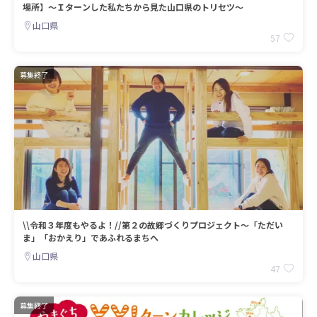
場所】～Ｉターンした私たちから見た山口県のトリセツ～
山口県
57
募集終了
\\令和３年度もやるよ！//第２の故郷づくりプロジェクト～「ただい
ま」「おかえり」であふれるまちへ
山口県
47
募集終了