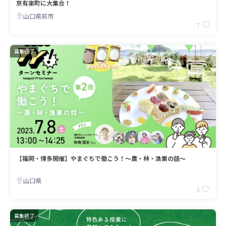
京有楽町に大集合！
山口県萩市
7
募集終了
【福岡・博多開催】やまぐちで働こう！～農・林・漁業の話～
山口県
3
募集終了