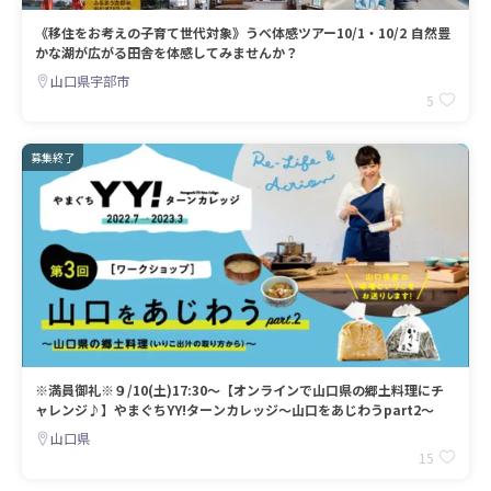
《移住をお考えの子育て世代対象》うべ体感ツアー10/1・10/2 自然豊
かな湖が広がる田舎を体感してみませんか？
山口県宇部市
5
募集終了
※満員御礼※９/10(土)17:30～【オンラインで山口県の郷土料理にチ
ャレンジ♪】やまぐちYY!ターンカレッジ～山口をあじわうpart2～
山口県
15