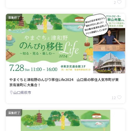
2
募集終了
やまぐちと津和野のんびり移住Life2024 山口県の移住人気市町が東
京有楽町に大集合！
山口県萩市
12
募集終了