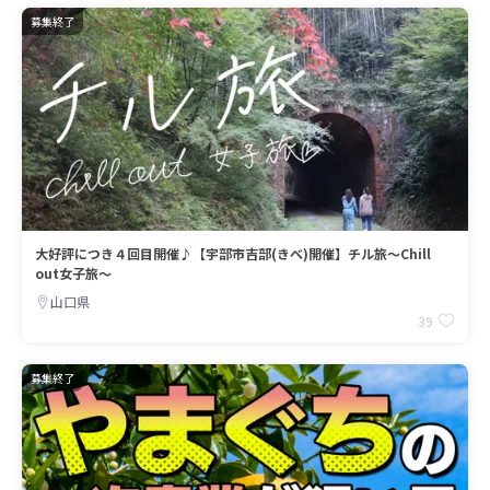
募集終了
大好評につき４回目開催♪【宇部市吉部(きべ)開催】チル旅～Chill
out女子旅～
山口県
39
募集終了