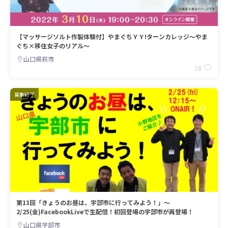
【マッサージソルト作製体験付】やまぐちＹＹ!ターンカレッジ～やま
ぐち×移住女子のリアル～
山口県萩市
18
募集終了
第13回「きょうのお昼は、宇部市に行ってみよう！」〜
2/25(金)FacebookLiveで生配信！初回登場の宇部市が再登場！
山口県宇部市