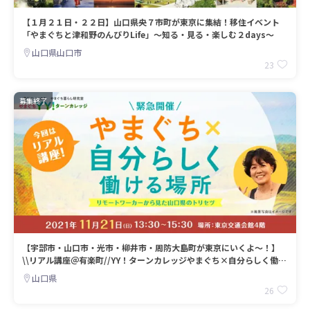
【１月２１日・２２日】山口県央７市町が東京に集結！移住イベント
「やまぐちと津和野のんびりLife」～知る・見る・楽しむ２days～
山口県山口市
23
募集終了
【宇部市・山口市・光市・柳井市・周防大島町が東京にいくよ～！】
\\リアル講座＠有楽町//YY！ターンカレッジやまぐち×自分らしく働け
る場所
山口県
26