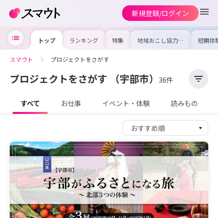
新規登録/ログイン
トップ
ランキング
特集
地域おこし協力隊
短期体
の求人やイベント
り〜数
を集めました！仕
域を知
事内容や募集条件
し移住
スマウト
プロジェクトをさがす
を比較して自分に
期体験
合った地域を見つ
けよう
プロジェクトをさがす
（宇部市）
36件
すべて
お仕事
イベント・体験
読みもの