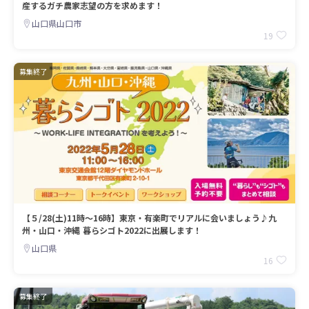
産するガチ農家志望の方を求めます！
山口県山口市
19
募集終了
【５/28(土)11時～16時】東京・有楽町でリアルに会いましょう♪九
州・山口・沖縄 暮らシゴト2022に出展します！
山口県
16
募集終了