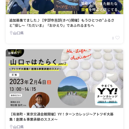
追加募集でました♪【宇部市吉部(きべ)開催】もうひとつの”ふるさ
と”探し～『ただいま』『おかえり』であふれるまちへ
山口県
8
募集終了
【有楽町・東京交通会館開催】YY！ターンカレッジ～アトツギ大募
集！創業＆事業承継のススメ～
山口県