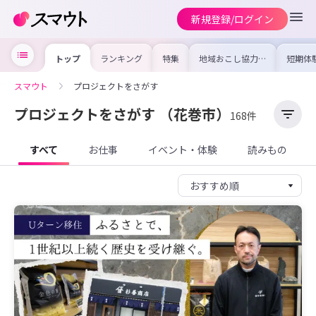
新規登録/ログイン
トップ
ランキング
特集
地域おこし協力隊
短期体
の求人やイベント
り〜数
を集めました！仕
域を知
事内容や募集条件
し移住
スマウト
プロジェクトをさがす
を比較して自分に
期体験
合った地域を見つ
けよう
プロジェクトをさがす
（花巻市）
168件
すべて
お仕事
イベント・体験
読みもの