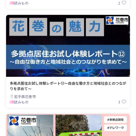
2
読みもの
多拠点居住お試し体験レポート⑫～自由な働き方と地域社会とのつなが
りを求めて～
岩手県花巻市
3
読みもの