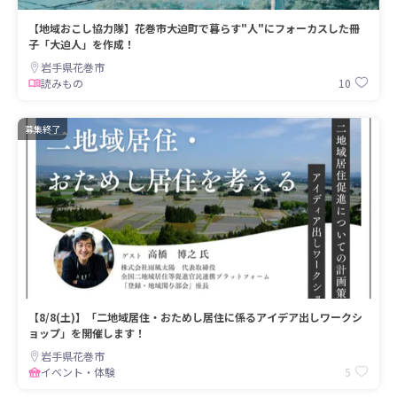
【地域おこし協力隊】花巻市大迫町で暮らす"人"にフォーカスした冊
子「大迫人」を作成！
岩手県花巻市
10
読みもの
募集終了
【8/8(土)】「二地域居住・おためし居住に係るアイデア出しワークシ
ョップ」を開催します！
岩手県花巻市
5
イベント・体験